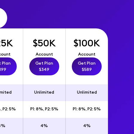
25K
$50K
$100K
count
Account
Account
 Plan
Get Plan
Get Plan
199
$349
$589
imited
Unlimited
Unlimited
, P2: 5%
P1: 8%, P2: 5%
P1: 8%, P2: 5%
4%
4%
4%