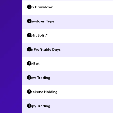
Max Drawdown
Drawdown Type
Profit Split*
Min Profitable Days
EA/Bot
News Trading
Weekend Holding
Copy Trading