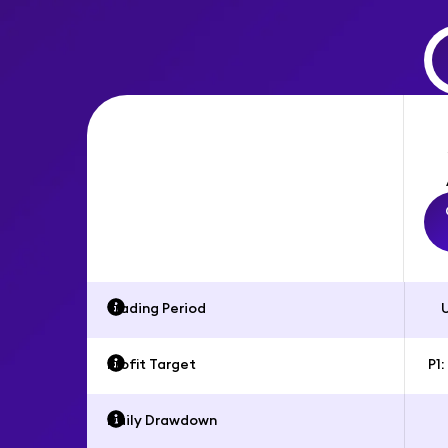
Trading Period
Profit Target
P1
Daily Drawdown