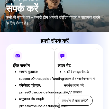
Home
>
हमसे संपर्क करें
संपर्क करें
कभी भी संपर्क करें – हमारी टीम आपकी ट्रेडिंग यात्रा में सहायता करने
के लिए तैयार है।
हमसे संपर्क करें
ईमेल समर्थन
लाइव चैट
सामान्य पूछताछ:
हमारी वेबसाइट चैट के
support@theupsidefunding.com
माध्यम से वास्तविक समय में
एफिलिएट प्रोग्राम:
समर्थन प्राप्त करें।
james@theupsidefunding.com
24/7 उपलब्ध
अनुपालन और कानूनी:
समर्थन से बात करें
james@theupsidefunding.com