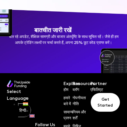
बातचीत जारी रखें
चल रहे अपडेट, शैक्षिक सामग्री और बाजार अंतर्दृष्टि के साथ सूचित रहें। जैसे ही हम
आपके ट्रेडिंग लक्ष्यों पर चर्चा करते हैं, अपना 25% छूट कोड प्राप्त करें।
Explore
Resources
Partner
होम
ब्लॉग
एफिलिएट
Select
हमारे
गोपनीयता
Language
Get
बारे में
नीति
Started
हिन्दी
सामान्य
नियम और
प्रश्न
शर्तें
En
Follow Us
हमसे
निषिद्ध