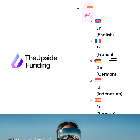
हिन्दी
En
(
English
)
Fr
(
French
)
De
(
German
)
Id
(
Indonesian
)
Es
(
Spanish
)