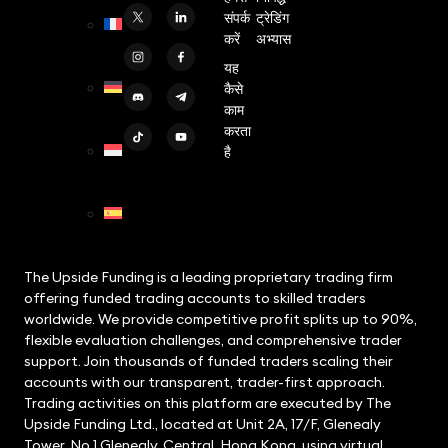
(
English
)
संपर्क
ट्रेडिंग
करें
अभ्यास
Fr
(
French
)
यह
कैसे
De
काम
(
German
)
करता
है
Id
(
Indonesian
)
Es
(
Spanish
)
The Upside Funding is a leading proprietary trading firm
offering funded trading accounts to skilled traders
worldwide. We provide competitive profit splits up to 90%,
flexible evaluation challenges, and comprehensive trader
support. Join thousands of funded traders scaling their
accounts with our transparent, trader-first approach.
Trading activities on this platform are executed by The
Upside Funding Ltd., located at Unit 2A, 17/F, Glenealy
Tower, No.1 Glenealy, Central, Hong Kong, using virtual