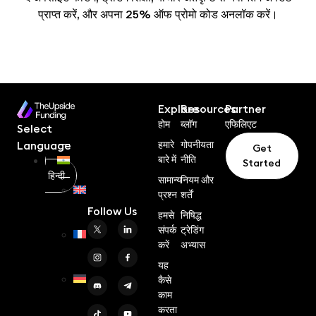
प्राप्त करें, और अपना 25% ऑफ प्रोमो कोड अनलॉक करें।
Explore
Resources
Partner
होम
ब्लॉग
एफिलिएट
Select
हमारे
गोपनीयता
Language
Get
बारे में
नीति
Started
हिन्दी
सामान्य
नियम और
प्रश्न
शर्तें
En
Follow Us
हमसे
निषिद्ध
(
English
)
संपर्क
ट्रेडिंग
करें
अभ्यास
Fr
(
French
)
यह
कैसे
De
काम
(
German
)
करता