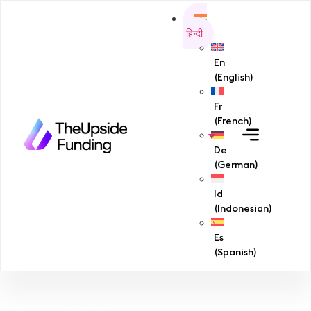
हिन्दी
En
(
English
)
Fr
(
French
)
De
(
German
)
Id
(
Indonesian
)
Es
(
Spanish
)