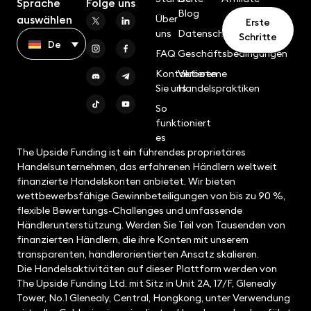
Sprache
Folge uns
Blog
Über
auswählen
Erste
uns
Datenschutzrichtlinie
Schritte
De
FAQ
Geschäftsbedingungen
Kontaktieren
Verbotene
Sie uns
Handelspraktiken
So
funktioniert
es
The Upside Funding ist ein führendes proprietäres
Handelsunternehmen, das erfahrenen Händlern weltweit
finanzierte Handelskonten anbietet. Wir bieten
wettbewerbsfähige Gewinnbeteiligungen von bis zu 90 %,
flexible Bewertungs-Challenges und umfassende
Händlerunterstützung. Werden Sie Teil von Tausenden von
finanzierten Händlern, die ihre Konten mit unserem
transparenten, händlerorientierten Ansatz skalieren.
Die Handelsaktivitäten auf dieser Plattform werden von
The Upside Funding Ltd. mit Sitz in Unit 2A, 17/F, Glenealy
Tower, No.1 Glenealy, Central, Hongkong, unter Verwendung