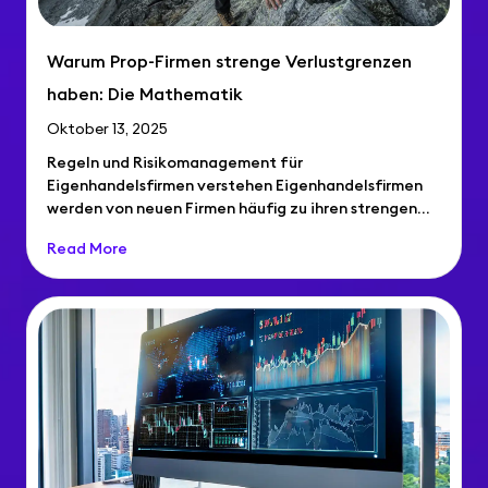
Warum Prop-Firmen strenge Verlustgrenzen
haben: Die Mathematik
Oktober 13, 2025
Regeln und Risikomanagement für
Eigenhandelsfirmen verstehen Eigenhandelsfirmen
werden von neuen Firmen häufig zu ihren strengen
Verlustlimitregeln befragt… Regeln und
Read More
Risikomanagement...