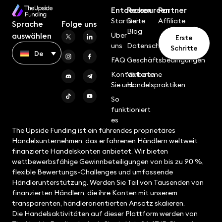
Entdecken
Ressourcen
Partner
Startseite
Der
Affiliate
Sprache
Folge uns
Blog
Über
auswählen
Erste
uns
Datenschutzrichtlinie
Schritte
De
FAQ
Geschäftsbedingungen
Kontaktieren
Verbotene
Sie uns
Handelspraktiken
So
funktioniert
es
The Upside Funding ist ein führendes proprietäres
Handelsunternehmen, das erfahrenen Händlern weltweit
finanzierte Handelskonten anbietet. Wir bieten
wettbewerbsfähige Gewinnbeteiligungen von bis zu 90 %,
flexible Bewertungs-Challenges und umfassende
Händlerunterstützung. Werden Sie Teil von Tausenden von
finanzierten Händlern, die ihre Konten mit unserem
transparenten, händlerorientierten Ansatz skalieren.
Die Handelsaktivitäten auf dieser Plattform werden von