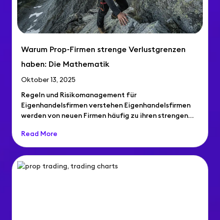
Warum Prop-Firmen strenge Verlustgrenzen
haben: Die Mathematik
Oktober 13, 2025
Regeln und Risikomanagement für
Eigenhandelsfirmen verstehen Eigenhandelsfirmen
werden von neuen Firmen häufig zu ihren strengen
Verlustlimitregeln befragt… Regeln und
Read More
Risikomanagement...