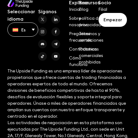
Explorar
Recursos
Socio
Inicio
Blog
Filial
Seleccionar
Síganos
Sobre
política de
idioma
Empezar
nosotros
privacidad
Es
Preguntas
Términos y
frecuentes
condiciones
Contáctenos
Prácticas
comerciales
Cómo
prohibidas
funciona
The Upside Funding es una empresa líder de operaciones
propietarias que ofrece cuentas de trading financiadas a
operadores expertos de todo el mundo. Ofrecemos
divisiones de beneficios competitivas de hasta el 90%,
desafíos de evaluación flexibles y soporte integral para
operadores. Únase a miles de operadores financiados que
amplían sus cuentas con nuestro enfoque transparente y
centrado en el operador.
Las actividades de negociación en esta plataforma son
ejecutadas por The Upside Funding Ltd., con sede en Unit
2A, 17/F, Glenealy Tower, No.1 Glenealy, Central, Hong Kong,